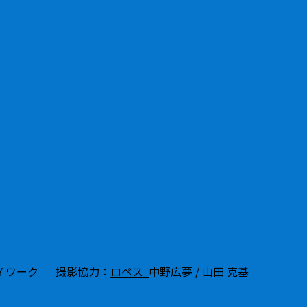
Y ワーク
撮影協力：
ロペス
中野広夢 / 山田 克基