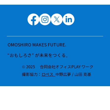
OMOSHIRO MAKES FUTURE.
“おもしろさ” が未来をつくる。
© 2025 合同会社オフィスPLAY ワーク
撮影協力：
ロペス
中野広夢 / 山田 克基