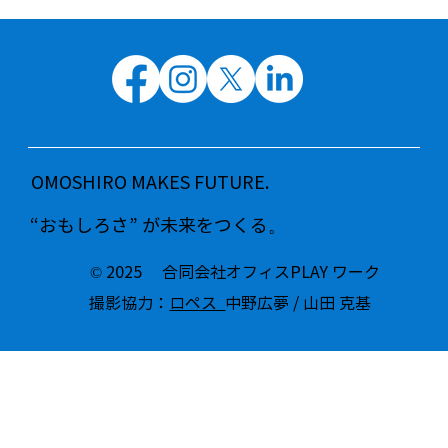
OMOSHIRO MAKES FUTURE.
“おもしろさ” が未来をつくる。
© 2025 合同会社オフィスPLAY ワーク
撮影協力：
ロペス
中野広夢 / 山田 克基