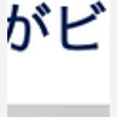
https://www.asahi.com/articles/DA3S16375377.html?
fbclid=IwY2xjawPJiAdleHRuA2FlbQIxMABicmlkETFJSGltVVI
3UmRLRjBYbHVkc3J0YwZhcHBfaWQQMjIyMDM5MTc4ODI
wMDg5MgABHly_64sKA-IW3Pq5jRVHW9jLrr1h9y51