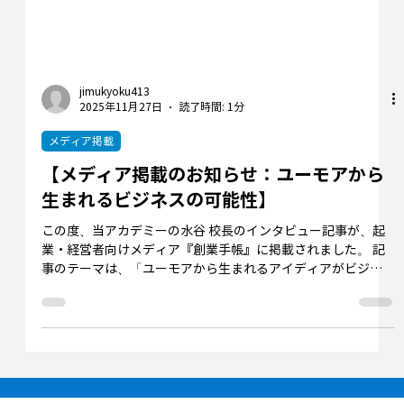
jimukyoku413
2025年11月27日
読了時間: 1分
メディア掲載
【メディア掲載のお知らせ：ユーモアから
生まれるビジネスの可能性】
この度、当アカデミーの水谷 校長のインタビュー記事が、起
業・経営者向けメディア『創業手帳』に掲載されました。 記
事のテーマは、「ユーモアから生まれるアイディアがビジネ
スを後押しする」。 元吉本興業で数々のプロデュースを手掛
けてきた水谷校長が、 🔸 なぜ「おもしろい」がマーケティン
グに重要なのか 🔸 組織のアイデア出しに使える「大喜利」の
手法 🔸 地方や中小企業の魅力を引き出す「広報」の力 につい